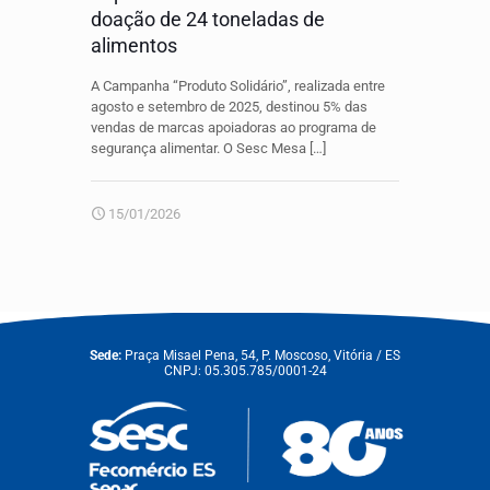
doação de 24 toneladas de
alimentos
A Campanha “Produto Solidário”, realizada entre
agosto e setembro de 2025, destinou 5% das
vendas de marcas apoiadoras ao programa de
segurança alimentar. O Sesc Mesa
[…]
15/01/2026
Sede:
Praça Misael Pena, 54, P. Moscoso, Vitória / ES
CNPJ: 05.305.785/0001-24