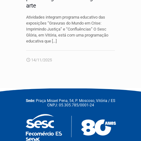
arte
Atividades integram programa educativo das
exposições “Gravuras do Mundo em Crise:
Imprimindo Justiça” e “Confluências” O Sesc
Glória, em Vitória, está com uma programação
educativa que
[…]
14/11/2025
Sede:
Praça Misael Pena, 54, P. Moscoso, Vitória / ES
CNPJ: 05.305.785/0001-24