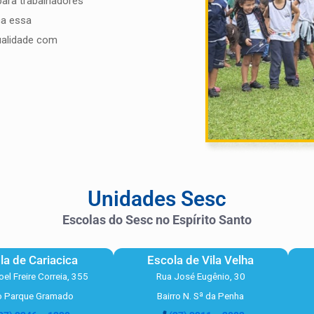
ara trabalhadores
ca essa
ualidade com
Unidades Sesc
Escolas do Sesc no Espírito Santo
la de Cariacica
Escola de Vila Velha
el Freire Correia, 355
Rua José Eugênio, 30
ro Parque Gramado
Bairro N. Sª da Penha