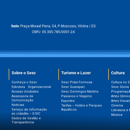
Sede:
Praça Misael Pena, 54, P. Moscoso, Vitória / ES
CNPJ: 05.305.785/0001-24
Sobre o Sesc​
Turismo e Lazer
Cultura
Conheça o Sesc
Sesc Praia Formosa
Cultura no 
Estrutura Organizacional
Sesc Guarapari
Sesc Gloria
Nossas Unidades
Sesc Domingos Martins
Programação
Assessoria de
Passeios e Viagens
Artes Cênic
Comunicação
Esportes
Artes Visuai
Notícias
Tarifas – Hotéis e Parques
Cinema
Serviço de informação
Aquáticos
Literatura e 
ao cidadão – E-SIC
Música
Dados de Gestão e
Transparência