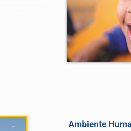
ia no ensino infantil e
scolas oferecem uma formação
 às Diretrizes Curriculares
Ambiente Huma