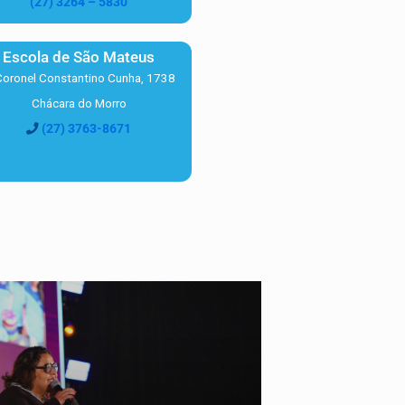
(27) 3264 – 5830
Escola de São Mateus
Coronel Constantino Cunha, 1738
Chácara do Morro
(27) 3763-8671