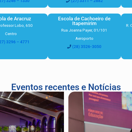
27) 3246 – 1330
(27) 3311 – 2882
ola de Aracruz
Escola de Cachoeiro de
Itapemirim
rofessor Lobo, 650
R. 
Rua Joanna Payer, 01/101
Centro
Aeroporto
27) 3296 – 4771
(28) 3526-3050
Eventos recentes e Notícias
EDUCAÇÃO