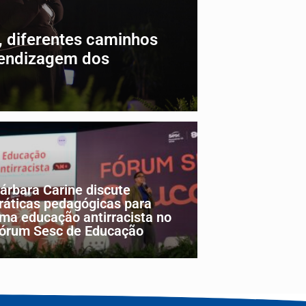
 diferentes caminhos
rendizagem dos
EDUCAÇÃO
árbara Carine discute
ráticas pedagógicas para
ma educação antirracista no
órum Sesc de Educação