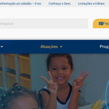
 informação ao cidadão – E-sic
Conheça o Sesc
Licitações e Editais
Faç
Atuações
Prog