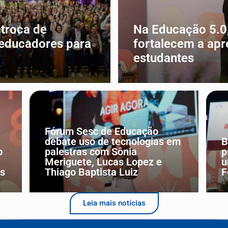
troca de
Na Educação 5.0,
 educadores para
fortalecem a ap
estudantes
EDUCAÇÃO
Fórum Sesc de Educação
debate uso de tecnologias em
B
o
palestras com Sônia
p
Meriguete, Lucas Lopez e
u
es
Thiago Baptista Luiz
F
Leia mais notícias