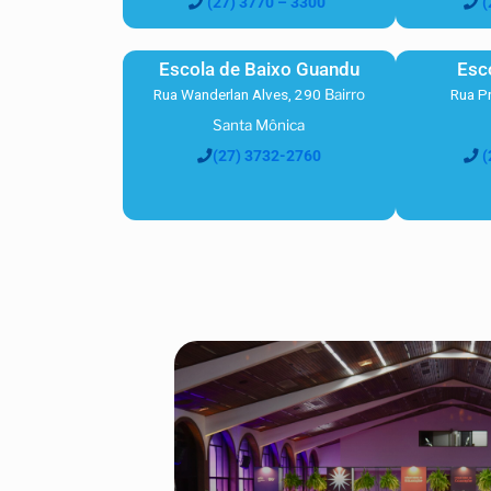
(27) 3770 – 3300
(
Escola de Baixo Guandu
Esc
Rua Wanderlan Alves, 290
Bairro
Rua P
Santa Mônica
(27) 3732-2760
(
EDUCAÇÃO