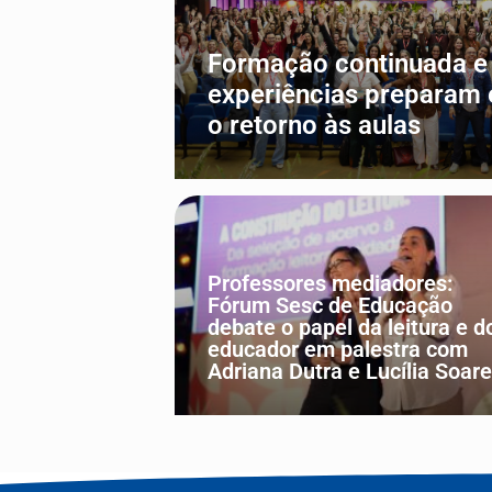
Formação continuada e 
experiências preparam
o retorno às aulas
CULTURA
EDUCAÇÃO
Professores mediadores:
Fórum Sesc de Educação
debate o papel da leitura e d
educador em palestra com
Adriana Dutra e Lucília Soar