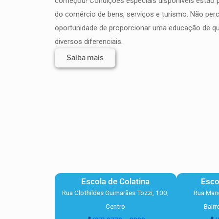
começou! Condições especiais disponíveis estão p
do comércio de bens, serviços e turismo. Não per
oportunidade de proporcionar uma educação de q
diversos diferenciais.
Saiba mais
Escola de Colatina
Esco
Rua Clothildes Guimarães Tozzi, 100,
Rua Mano
Centro
Bair