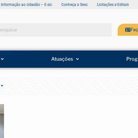
e informação ao cidadão – E-sic
Conheça o Sesc
Licitações e Editais
Faç
Atuações
Prog