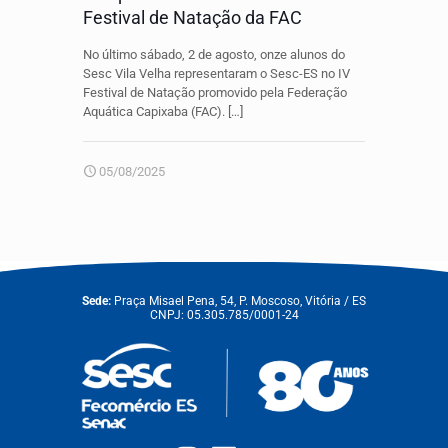
Festival de Natação da FAC
No último sábado, 2 de agosto, onze alunos do
Sesc Vila Velha representaram o Sesc-ES no IV
Festival de Natação promovido pela Federação
Aquática Capixaba (FAC).
[…]
05/08/2025
Sede:
Praça Misael Pena, 54, P. Moscoso, Vitória / ES
CNPJ: 05.305.785/0001-24