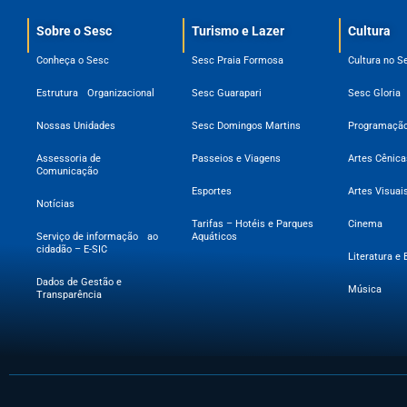
Sobre o Sesc​
Turismo e Lazer
Cultura
Conheça o Sesc
Sesc Praia Formosa
Cultura no S
Estrutura Organizacional
Sesc Guarapari
Sesc Gloria
Nossas Unidades
Sesc Domingos Martins
Programação
Assessoria de
Passeios e Viagens
Artes Cênica
Comunicação
Esportes
Artes Visuai
Notícias
Tarifas – Hotéis e Parques
Cinema
Serviço de informação ao
Aquáticos
cidadão – E-SIC
Literatura e 
Dados de Gestão e
Música
Transparência