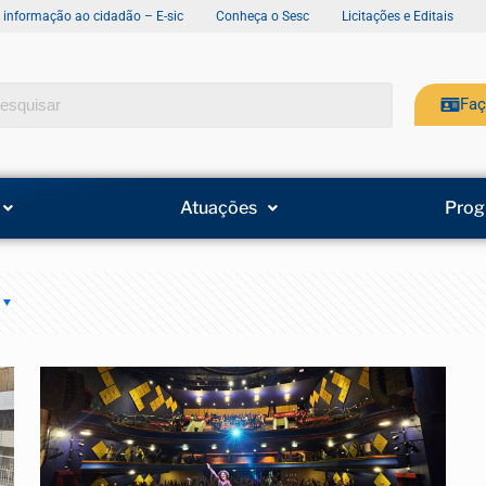
e informação ao cidadão – E-sic
Conheça o Sesc
Licitações e Editais
Faç
Atuações
Prog