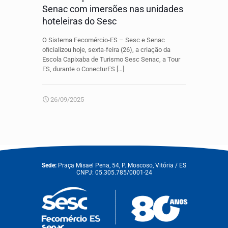
Senac com imersões nas unidades
hoteleiras do Sesc
O Sistema Fecomércio-ES – Sesc e Senac
oficializou hoje, sexta-feira (26), a criação da
Escola Capixaba de Turismo Sesc Senac, a Tour
ES, durante o ConecturES
[…]
26/09/2025
Sede:
Praça Misael Pena, 54, P. Moscoso, Vitória / ES
CNPJ: 05.305.785/0001-24