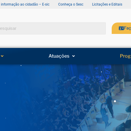
e informação ao cidadão – E-sic
Conheça o Sesc
Licitações e Editais
Faç
Atuações
Prog