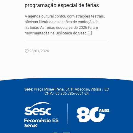
programação especial de férias
A agenda cultural contou com atrações teatrais,
oficinas literárias e sessões de contação de
histórias As férias escolares de 2026 foram
movimentadas na Biblioteca do Sesc
[…]
28/01/2026
Sede:
Praça Misael Pena, 54, P. Moscoso, Vitória / ES
CNPJ: 05.305.785/0001-24