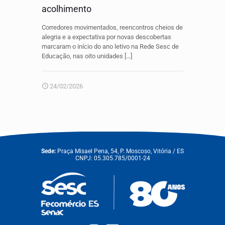
acolhimento
Corredores movimentados, reencontros cheios de
alegria e a expectativa por novas descobertas
marcaram o início do ano letivo na Rede Sesc de
Educação, nas oito unidades
[…]
24/02/2026
Sede:
Praça Misael Pena, 54, P. Moscoso, Vitória / ES
CNPJ: 05.305.785/0001-24