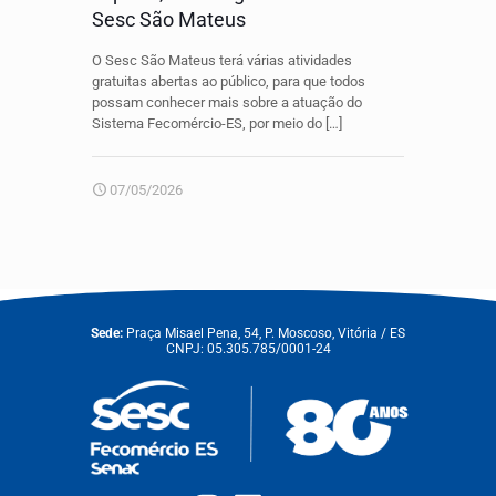
Sesc São Mateus
O Sesc São Mateus terá várias atividades
gratuitas abertas ao público, para que todos
possam conhecer mais sobre a atuação do
Sistema Fecomércio-ES, por meio do
[…]
07/05/2026
Sede:
Praça Misael Pena, 54, P. Moscoso, Vitória / ES
CNPJ: 05.305.785/0001-24