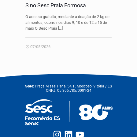
S no Sesc Praia Formosa
O acesso gratuito, mediante a doação de 2 kg de
alimentos, ocorre nos dias 9, 10 e de 12 a 15 de
maio O Sesc Praia
[…]
07/05/2026
Sede:
Praça Misael Pena, 54, P. Moscoso, Vitória / ES
CNPJ: 05.305.785/0001-24