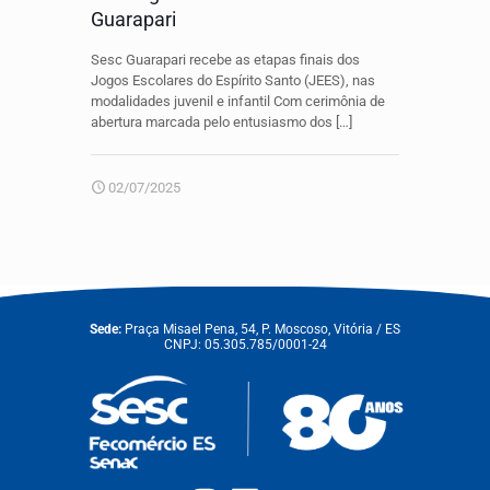
Guarapari
Sesc Guarapari recebe as etapas finais dos
Jogos Escolares do Espírito Santo (JEES), nas
modalidades juvenil e infantil Com cerimônia de
abertura marcada pelo entusiasmo dos
[…]
02/07/2025
Sede:
Praça Misael Pena, 54, P. Moscoso, Vitória / ES
CNPJ: 05.305.785/0001-24