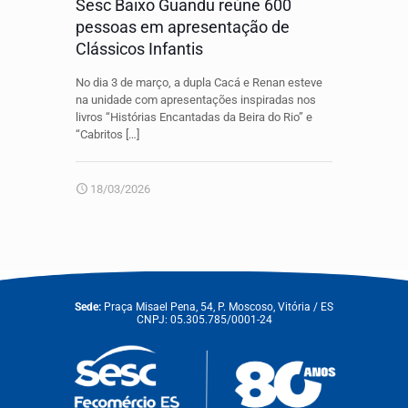
Sesc Baixo Guandu reúne 600
pessoas em apresentação de
Clássicos Infantis
No dia 3 de março, a dupla Cacá e Renan esteve
na unidade com apresentações inspiradas nos
livros “Histórias Encantadas da Beira do Rio” e
“Cabritos
[…]
18/03/2026
Sede:
Praça Misael Pena, 54, P. Moscoso, Vitória / ES
CNPJ: 05.305.785/0001-24