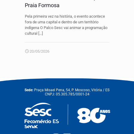
Praia Formosa
Pela primeira vez na história, o evento acontece
fora de uma capital e dentro de um território
indígena O Palco Sesc vai animar a programação
cultural
[…]
20/05/2026
Sede:
Praça Misael Pena, 54, P. Moscoso, Vitória / ES
CNPJ: 05.305.785/0001-24