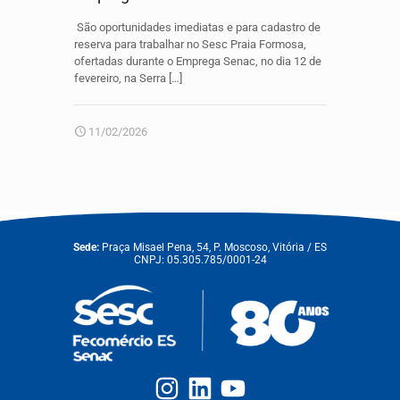
São oportunidades imediatas e para cadastro de
reserva para trabalhar no Sesc Praia Formosa,
ofertadas durante o Emprega Senac, no dia 12 de
fevereiro, na Serra
[…]
11/02/2026
Sede:
Praça Misael Pena, 54, P. Moscoso, Vitória / ES
CNPJ: 05.305.785/0001-24