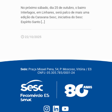
No próximo sábado, dia 25 de outubro, o bairro
Interlagos, em Linhares, será palco de mais uma
edição da Caravana Sesc, iniciativa do Sesc
Espírito Santo
[…]
22/10/2025
Sede:
Praça Misael Pena, 54, P. Moscoso, Vitória / ES
CNPJ: 05.305.785/0001-24