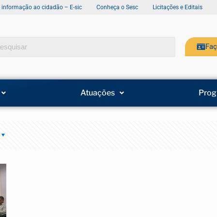
e informação ao cidadão – E-sic
Conheça o Sesc
Licitações e Editais
Faç
Atuações
Prog