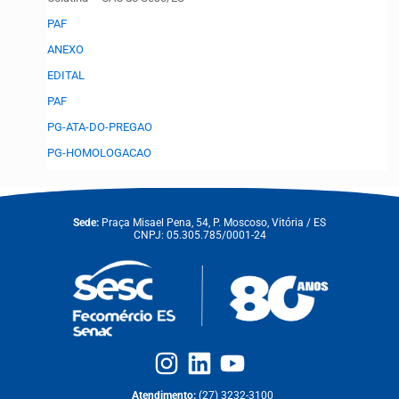
PAF
ANEXO
EDITAL
PAF
PG-ATA-DO-PREGAO
PG-HOMOLOGACAO
Sede:
Praça Misael Pena, 54, P. Moscoso, Vitória / ES
CNPJ: 05.305.785/0001-24
Atendimento:
(27) 3232-3100