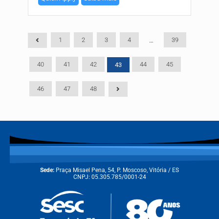
1
2
3
4
39
…
40
41
42
44
45
43
46
47
48
Sede:
Praça Misael Pena, 54, P. Moscoso, Vitória / ES
CNPJ: 05.305.785/0001-24