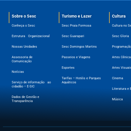
Sobre o Sesc​
Turismo e Lazer
Cultura
Conheça o Sesc
Sesc Praia Formosa
Cultura no S
Estrutura Organizacional
Sesc Guarapari
Sesc Gloria
Nossas Unidades
Sesc Domingos Martins
Programação
Assessoria de
Passeios e Viagens
Artes Cênica
Comunicação
Esportes
Artes Visuai
Notícias
Tarifas – Hotéis e Parques
Cinema
Serviço de informação ao
Aquáticos
cidadão – E-SIC
Literatura e 
Dados de Gestão e
Música
Transparência