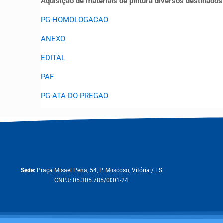
Aquisição de materiais de pintura diversos destinado
PG-HOMOLOGACAO
ANEXO
EDITAL
PAF
PG-ATA-DO-PREGAO
Sede:
Praça Misael Pena, 54, P. Moscoso, Vitória / ES
CNPJ: 05.305.785/0001-24