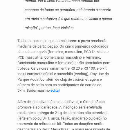
mental. Ver o Sesc Praia Formosa tomado por
pessoas de todas as gerações, celebrando o esporte
em meio à natureza, é o que realmente valida a nossa
missão”, pontua José Vinicius.
Todos os inscritos que completarem a prova receberão
medalha de participação. Os cinco primeiros colocados
de cada categoria (feminina, masculina, PCD feminina e
PCD masculina, comerciário masculino e feminino,
funcionário masculino e feminino) serão premiados com
troféus. Os valores variam entre R$ 20 e R$ 100, e o kit
inclui camiseta oficial e sacochila (ecobag), Day Use do
Parque Aquático, além de chip de cronometragem e
número de peito para os participantes da corrida de
6km.
Saiba mais no
edital
.
Além de incentivar hábitos saudáveis, o Circuito Sesc
promove a solidariedade. A inscrição será efetivada
mediante a entrega de 2 kg de alimentos não perecíveis
(leite em pó ou UHT, arroz, feijão, macarrão ou óleo) no
momento da retirada do kit. Todas as doações serão
destinadas ao Sesc Mesa Brasil, a maior rede privada de