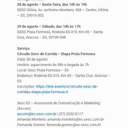
28 de agosto – Sexta-feira, das 10h às 19h
SESC Glória: Av. Jerônimo Monteiro, 428 – Centro, Vitória
– ES, 29010-002
29 de agosto – Sábado, das 10h às 17h
SESC Praia Formosa, Rodovia ES-010, Km 35 – Santa
Cruz, Aracruz – ES, 29199-548
Serviço
Circuito Sesc de Corrida – Etapa Praia Formosa
Data: 30 de agosto
Horário: aquecimento às 06h e largada às 7h
Local: Sesc Praia Formosa – ES
Endereço: Rodovia ES-010, Km 35 – Santa Cruz, Aracruz –
ES
Inscrições:
https://lets.events/e/circuito-sesc-de-
corridas-etapa-praia-formosa-4
Sesc-ES – Assessoria de Comunicação e Marketing
(Ascom)
ascom@es.sesc.com.br
| (27) 3232-3117
Amanda Monteiro: amanda.monteiro@es.sesc.com.br
Fernanda Gomes: fernanda.gomes@es.sesc.com.br