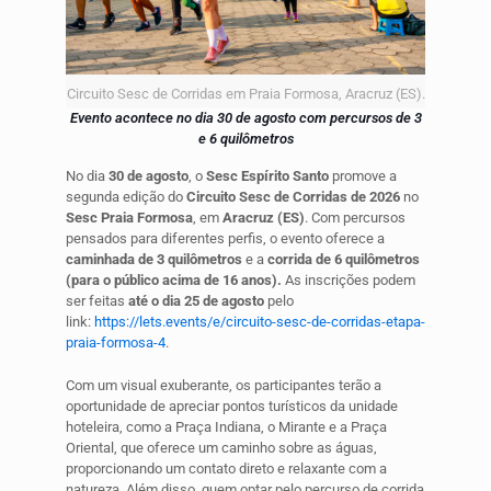
Circuito Sesc de Corridas em Praia Formosa, Aracruz (ES).
Evento acontece no dia 30 de agosto com percursos de 3
e 6 quilômetros
No dia
30 de agosto
, o
Sesc Espírito Santo
promove a
segunda edição do
Circuito Sesc de Corridas de 2026
no
Sesc Praia Formosa
, em
Aracruz (ES)
. Com percursos
pensados para diferentes perfis, o evento oferece a
caminhada de 3 quilômetros
e a
corrida de 6 quilômetros
(para o público acima de 16 anos).
As inscrições podem
ser feitas
até o dia 25 de agosto
pelo
link:
https://lets.events/e/circuito-sesc-de-corridas-etapa-
praia-formosa-4
.
Com um visual exuberante, os participantes terão a
oportunidade de apreciar pontos turísticos da unidade
hoteleira, como a Praça Indiana, o Mirante e a Praça
Oriental, que oferece um caminho sobre as águas,
proporcionando um contato direto e relaxante com a
natureza. Além disso, quem optar pelo percurso de corrida