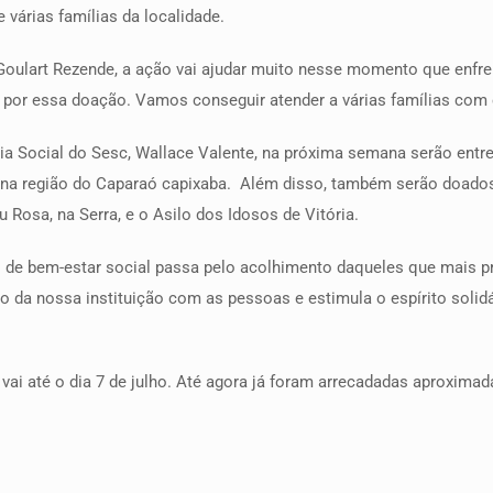
 várias famílias da localidade.
Goulart Rezende, a ação vai ajudar muito nesse momento que enfre
 por essa doação. Vamos conseguir atender a várias famílias com e
a Social do Sesc, Wallace Valente, na próxima semana serão entr
 na região do Caparaó capixaba. Além disso, também serão doado
u Rosa, na Serra, e o Asilo dos Idosos de Vitória.
ão de bem-estar social passa pelo acolhimento daqueles que mais 
 da nossa instituição com as pessoas e estimula o espírito solidár
 vai até o dia 7 de julho. Até agora já foram arrecadadas aproxim