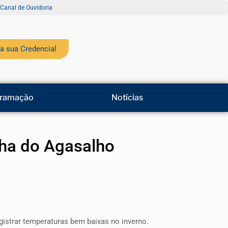
Canal de Ouvidoria
a sua Credencial
ramação
Notícias
nha do Agasalho
istrar temperaturas bem baixas no inverno.