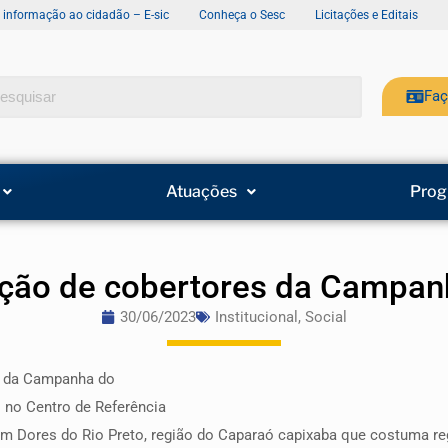
e informação ao cidadão – E-sic
Conheça o Sesc
Licitações e Editais
Faç
Atuações
Prog
ação de cobertores da Campa
30/06/2023
Institucional
,
Social
s da Campanha do
 no Centro de Referência
em Dores do Rio Preto, região do Caparaó capixaba que costuma reg