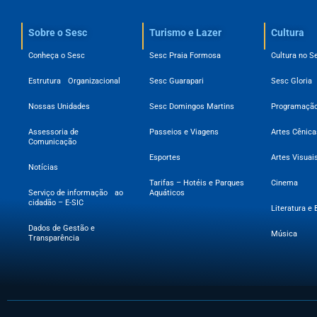
Sobre o Sesc​
Turismo e Lazer
Cultura
Conheça o Sesc
Sesc Praia Formosa
Cultura no S
Estrutura Organizacional
Sesc Guarapari
Sesc Gloria
Nossas Unidades
Sesc Domingos Martins
Programação
Assessoria de
Passeios e Viagens
Artes Cênica
Comunicação
Esportes
Artes Visuai
Notícias
Tarifas – Hotéis e Parques
Cinema
Serviço de informação ao
Aquáticos
cidadão – E-SIC
Literatura e 
Dados de Gestão e
Música
Transparência