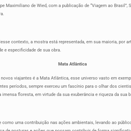
cipe Maximiliano de Wied, com a publicação de “Viagem ao Brasil”, 
ra.
esse contexto, a mostra está representada, em sua maioria, por ar
e e especificidade de sua obra.
Mata Atlântica
 novos viajantes é a Mata Atlântica, esse universo vasto em exemp
tes períodos, sempre exerceu um fascínio para o olhar dos cientist
 imensa floresta, em virtude da sua exuberância e riqueza da sua b
se como uma contribuição nas ações ambientais, levando ao públic
ça de posturas e ações que possam contribuir de forma significa