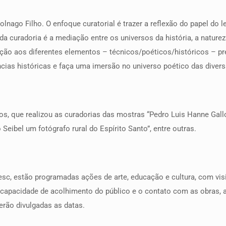
lnago Filho. O enfoque curatorial é trazer a reflexão do papel do le
 da curadoria é a mediação entre os universos da história, a naturez
ão aos diferentes elementos – técnicos/poéticos/históricos – pre
ncias históricas e faça uma imersão no universo poético das diver
, que realizou as curadorias das mostras “Pedro Luis Hanne Gallo 
 Seibel um fotógrafo rural do Espírito Santo”, entre outras.
sc, estão programadas ações de arte, educação e cultura, com vis
capacidade de acolhimento do público e o contato com as obras, a
erão divulgadas as datas.