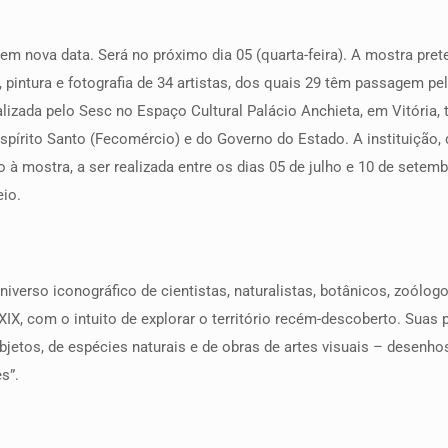
tem nova data. Será no próximo dia 05 (quarta-feira). A mostra pr
ntura e fotografia de 34 artistas, dos quais 29 têm passagem pelo
lizada pelo Sesc no Espaço Cultural Palácio Anchieta, em Vitória, 
spírito Santo (Fecomércio) e do Governo do Estado. A instituição
to à mostra, a ser realizada entre os dias 05 de julho e 10 de sete
io.
iverso iconográfico de cientistas, naturalistas, botânicos, zoólog
 XIX, com o intuito de explorar o território recém-descoberto. Sua
bjetos, de espécies naturais e de obras de artes visuais – desenhos
s”.