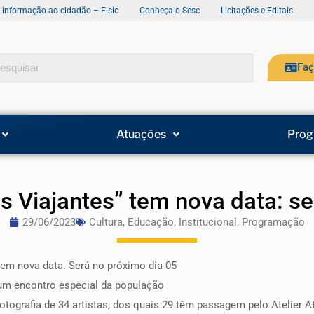
e informação ao cidadão – E-sic
Conheça o Sesc
Licitações e Editais
Faç
Atuações
Prog
 Viajantes” tem nova data: ser
29/06/2023
Cultura
,
Educação
,
Institucional
,
Programação
tem nova data. Será no próximo dia 05
 um encontro especial da população
tografia de 34 artistas, dos quais 29 têm passagem pelo Atelier A