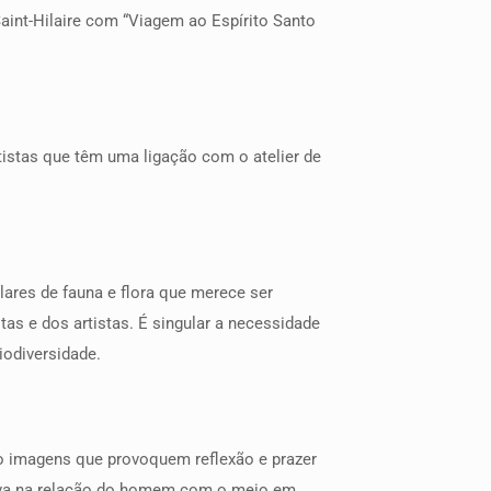
Saint-Hilaire com “Viagem ao Espírito Santo
tistas que têm uma ligação com o atelier de
lares de fauna e flora que merece ser
as e dos artistas. É singular a necessidade
iodiversidade.
o imagens que provoquem reflexão e prazer
tiva na relação do homem com o meio em