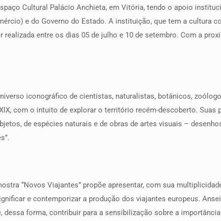
spaço Cultural Palácio Anchieta, em Vitória, tendo o apoio institu
mércio) e do Governo do Estado. A instituição, que tem a cultura 
er realizada entre os dias 05 de julho e 10 de setembro. Com a prox
iverso iconográfico de cientistas, naturalistas, botânicos, zoólog
 XIX, com o intuito de explorar o território recém-descoberto. Sua
bjetos, de espécies naturais e de obras de artes visuais – desenhos
s”.
 a mostra “Novos Viajantes” propõe apresentar, com sua multiplicid
ssignificar e contemporizar a produção dos viajantes europeus. Anse
e, dessa forma, contribuir para a sensibilização sobre a importância