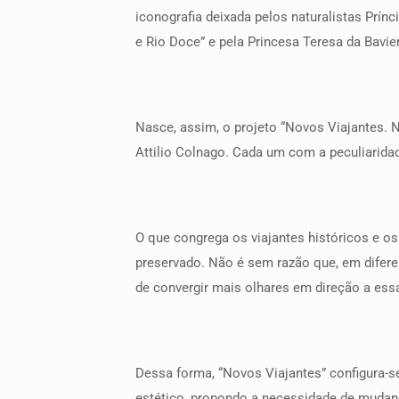
iconografia deixada pelos naturalistas Prín
e Rio Doce” e pela Princesa Teresa da Bavie
Nasce, assim, o projeto “Novos Viajantes. N
Attilio Colnago. Cada um com a peculiaridad
O que congrega os viajantes históricos e os
preservado. Não é sem razão que, em diferen
de convergir mais olhares em direção a essa
Dessa forma, “Novos Viajantes” configura-
estético, propondo a necessidade de mudan