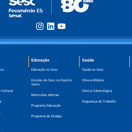
Educação
Saúde
esc
Educação no Sesc
Saúde no Sesc
Escolas do Sesc no Espírito
Clínica Médica
Santo
 Cultural
Clínica Odontológica
Matrículas abertas
s
Segurança do Trabalho
Programa Educação
s
Programa de Estágio