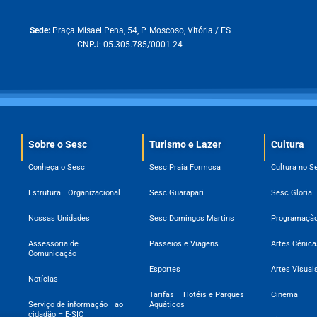
Sede:
Praça Misael Pena, 54, P. Moscoso, Vitória / ES
CNPJ: 05.305.785/0001-24
Sobre o Sesc​
Turismo e Lazer
Cultura
Conheça o Sesc
Sesc Praia Formosa
Cultura no S
Estrutura Organizacional
Sesc Guarapari
Sesc Gloria
Nossas Unidades
Sesc Domingos Martins
Programação
Assessoria de
Passeios e Viagens
Artes Cênica
Comunicação
Esportes
Artes Visuai
Notícias
Tarifas – Hotéis e Parques
Cinema
Serviço de informação ao
Aquáticos
cidadão – E-SIC