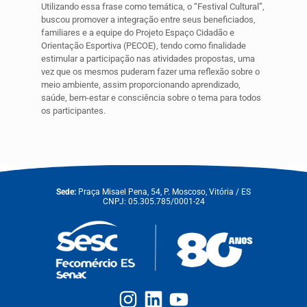
Utilizando essa frase como temática, o “Festival Cultural”,
buscou promover a integração entre seus beneficiados,
familiares e a equipe do Projeto Espaço Cidadão e
Orientação Esportiva (PECOE), tendo como finalidade
estimular a participação nas atividades propostas, uma
vez que os mesmos puderam fazer uma reflexão sobre o
meio ambiente, assim proporcionando aprendizado,
saúde, bem-estar e consciência sobre o tema para todos
os participantes.
Sede:
Praça Misael Pena, 54, P. Moscoso, Vitória / ES
CNPJ: 05.305.785/0001-24