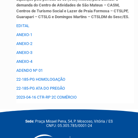
demanda do Centro de Atividades de São Mateus – CASM,
Centros de Turismo Social e Lazer de Praia Formosa – CTSLPF,
Guarapari – CTSLG e Domingos Martins – CTSLDM
do Sesc/ES.
EDITAL
ANEXO-1
ANEXO-2
ANEXO-3
ANEXO-4
ADENDO Nº 01
22-185-PG HOMOLOGAÇÃO
22-185-PG ATA DO PREGÃO
2023-04-16 CTR-RP 2C COMÉRCIO
Sede:
Praça Misael Pena, 54, P. Moscoso, Vitória / ES
CNPJ: 05.305.785/0001-24