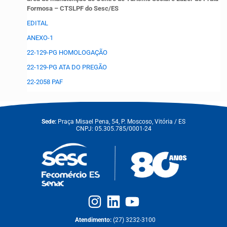
Formosa – CTSLPF do Sesc/ES
EDITAL
ANEXO-1
22-129-PG HOMOLOGAÇÃO
22-129-PG ATA DO PREGÃO
22-2058 PAF
Sede:
Praça Misael Pena, 54, P. Moscoso, Vitória / ES
CNPJ: 05.305.785/0001-24
Atendimento:
(27) 3232-3100