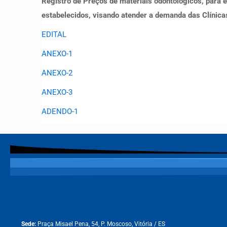
Registro de Preços de materiais odontológicos, para 
estabelecidos, visando atender a demanda das Clínica
EDITAL
ANEXO-1
ANEXO-2
ANEXO-3
ADENDO-1
Sede:
Praça Misael Pena, 54, P. Moscoso, Vitória / ES