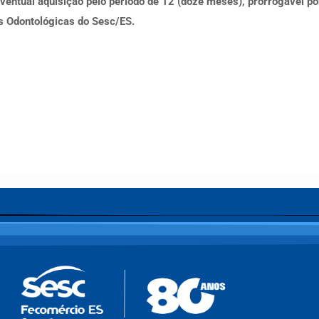
eventual aquisição pelo período de 12 (doze meses), prorrogável p
s Odontológicas do Sesc/ES.