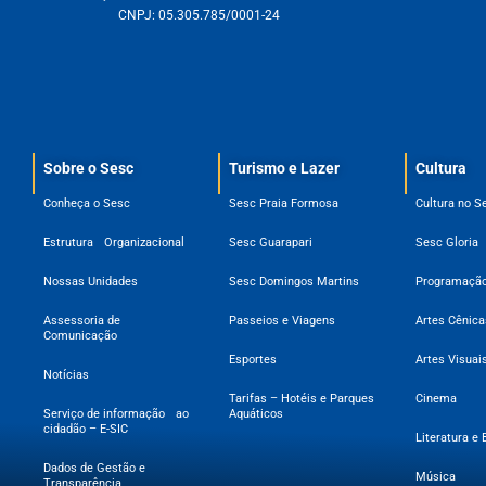
CNPJ: 05.305.785/0001-24
Sobre o Sesc​
Turismo e Lazer
Cultura
Conheça o Sesc
Sesc Praia Formosa
Cultura no S
Estrutura Organizacional
Sesc Guarapari
Sesc Gloria
Nossas Unidades
Sesc Domingos Martins
Programação
Assessoria de
Passeios e Viagens
Artes Cênica
Comunicação
Esportes
Artes Visuai
Notícias
Tarifas – Hotéis e Parques
Cinema
Serviço de informação ao
Aquáticos
cidadão – E-SIC
Literatura e 
Dados de Gestão e
Música
Transparência