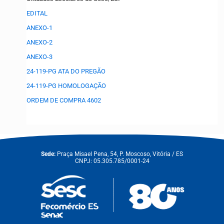
EDITAL
ANEXO-1
ANEXO-2
ANEXO-3
24-119-PG ATA DO PREGÃO
24-119-PG HOMOLOGAÇÃO
ORDEM DE COMPRA 4602
Sede:
Praça Misael Pena, 54, P. Moscoso, Vitória / ES
CNPJ: 05.305.785/0001-24