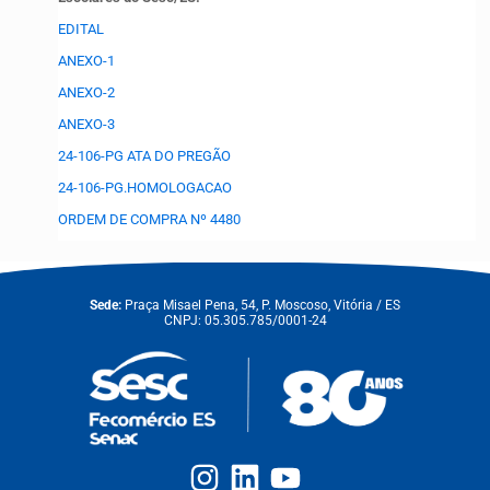
EDITAL
ANEXO-1
ANEXO-2
ANEXO-3
24-106-PG ATA DO PREGÃO
24-106-PG.HOMOLOGACAO
ORDEM DE COMPRA Nº 4480
Sede:
Praça Misael Pena, 54, P. Moscoso, Vitória / ES
CNPJ: 05.305.785/0001-24