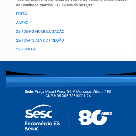
de Domingos Martins – CTSLDM do Sesc/ES
EDITAL
ANEXO-1
22-105-PG HOMOLOGAÇÃO
22-105-PG ATA DO PREGÃO
22-1760 PAF
Sede:
Praça Misael Pena, 54, P. Moscoso, Vitória / ES
CNPJ: 05.305.785/0001-24