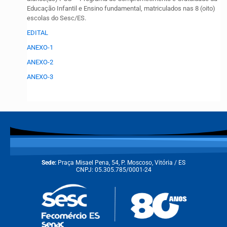
Educação Infantil e Ensino fundamental, matriculados nas 8 (oito)
escolas do Sesc/ES.
EDITAL
ANEXO-1
ANEXO-2
ANEXO-3
Sede:
Praça Misael Pena, 54, P. Moscoso, Vitória / ES
CNPJ: 05.305.785/0001-24