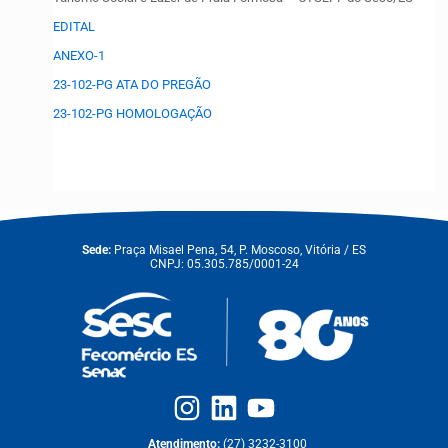
EDITAL
ANEXO-1
23-102-PG ATA DO PREGÃO
23-102-PG HOMOLOGAÇÃO
Sede:
Praça Misael Pena, 54, P. Moscoso, Vitória / ES
CNPJ: 05.305.785/0001-24
Atendimento:
(27) 3232-3100