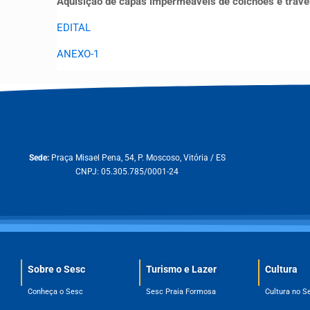
Aquisição de capas impermeáveis de colchões e trav
EDITAL
ANEXO-1
Sede:
Praça Misael Pena, 54, P. Moscoso, Vitória / ES
CNPJ: 05.305.785/0001-24
Sobre o Sesc​
Turismo e Lazer
Cultura
Conheça o Sesc
Sesc Praia Formosa
Cultura no S