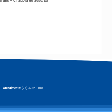
Martins – CTSLDM do Sesc/ES
Atendimento:
(27) 3232-3100