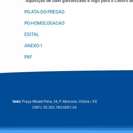
Aquisição de tubo galvanizado a fogo para o Centro
PG-ATA-DO-PREGAO
PG-HOMOLOGACAO
EDITAL
ANEXO-1
PAF
Sede:
Praça Misael Pena, 54, P. Moscoso, Vitória / ES
CNPJ: 05.305.785/0001-24