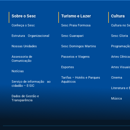
Sobre o Sesc​
Turismo e Lazer
Cultura
Conheça o Sesc
Sesc Praia Formosa
Cultura no S
Estrutura Organizacional
Sesc Guarapari
Sesc Gloria
Nossas Unidades
Sesc Domingos Martins
Programação
Assessoria de
Passeios e Viagens
Artes Cênica
Comunicação
Esportes
Artes Visuai
Notícias
Tarifas – Hotéis e Parques
Cinema
Serviço de informação ao
Aquáticos
cidadão – E-SIC
Literatura e 
Dados de Gestão e
Música
Transparência