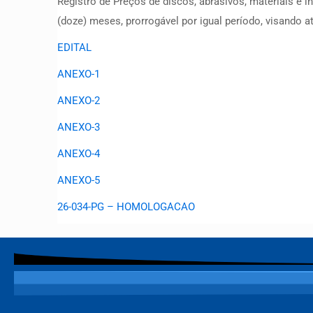
Registro de Preços de discos, abrasivos, materiais e 
(doze) meses, prorrogável por igual período, visando
EDITAL
ANEXO-1
ANEXO-2
ANEXO-3
ANEXO-4
ANEXO-5
26-034-PG – HOMOLOGACAO