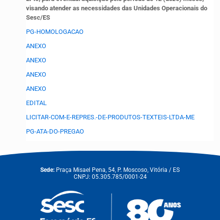
visando atender as necessidades das Unidades Operacionais do
Sesc/ES
PG-HOMOLOGACAO
ANEXO
ANEXO
ANEXO
ANEXO
EDITAL
LICITAR-COM-E-REPRES.-DE-PRODUTOS-TEXTEIS-LTDA-ME
PG-ATA-DO-PREGAO
Sede:
Praça Misael Pena, 54, P. Moscoso, Vitória / ES
CNPJ: 05.305.785/0001-24