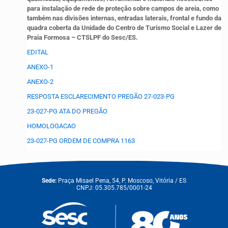
para instalação de rede de proteção sobre campos de areia, como
também nas divisões internas, entradas laterais, frontal e fundo da
quadra coberta da Unidade do Centro de Turismo Social e Lazer de
Praia Formosa – CTSLPF do Sesc/ES.
EDITAL
ANEXO-1
ANEXO-2
RESPOSTA ESCLARECIMENTO PREGÃO 27-023-PG
23-027-PG ATA DO PREGÃO
HOMOLOGACAO
23-027-PG ORDEM DE COMPRA 1163
Sede:
Praça Misael Pena, 54, P. Moscoso, Vitória / ES
CNPJ: 05.305.785/0001-24