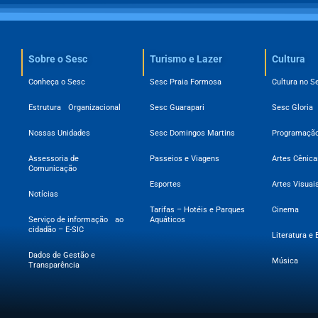
Sobre o Sesc​
Turismo e Lazer
Cultura
Conheça o Sesc
Sesc Praia Formosa
Cultura no S
Estrutura Organizacional
Sesc Guarapari
Sesc Gloria
Nossas Unidades
Sesc Domingos Martins
Programação
Assessoria de
Passeios e Viagens
Artes Cênica
Comunicação
Esportes
Artes Visuai
Notícias
Tarifas – Hotéis e Parques
Cinema
Serviço de informação ao
Aquáticos
cidadão – E-SIC
Literatura e 
Dados de Gestão e
Música
Transparência