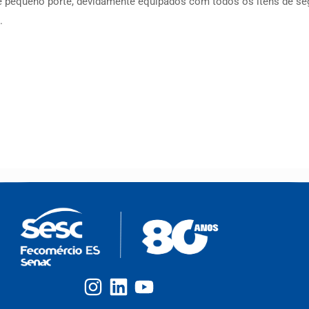
 pequeno porte, devidamente equipados com todos os itens de segu
.