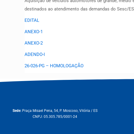
Aquisição de veículos automotores de grande, médio e
destinados ao atendimento das demandas do Sesc/ES
EDITAL
ANEXO-1
ANEXO-2
ADENDO-I
26-026-PG – HOMOLOGAÇÃO
Sede:
Praça Misael Pena, 54, P. Moscoso, Vitória / ES
CNPJ: 05.305.785/0001-24