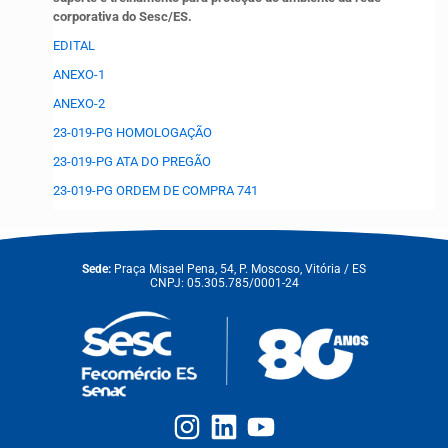
corporativa do Sesc/ES.
EDITAL
ANEXO-1
ANEXO-2
23-019-PG HOMOLOGAÇÃO
23-019-PG ATA DO PREGÃO
23-019-PG ORDEM DE COMPRA 741
Sede:
Praça Misael Pena, 54, P. Moscoso, Vitória / ES
CNPJ: 05.305.785/0001-24