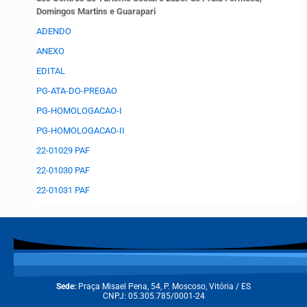
Domingos Martins e Guarapari
ADENDO
ANEXO
EDITAL
PG-ATA-DO-PREGAO
PG-HOMOLOGACAO-I
PG-HOMOLOGACAO-II
22-01029 PAF
22-01030 PAF
22-01031 PAF
Sede:
Praça Misael Pena, 54, P. Moscoso, Vitória / ES
CNPJ: 05.305.785/0001-24