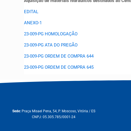
Aquisição de materiais hidráulicos destinados ao Cen
EDITAL
ANEXO-1
23-009-PG HOMOLOGAÇÃO
23-009-PG ATA DO PREGÃO
23-009-PG ORDEM DE COMPRA 644
23-009-PG ORDEM DE COMPRA 645
Sede:
Praça Misael Pena, 54, P. Moscoso, Vitória / ES
CNPJ: 05.305.785/0001-24