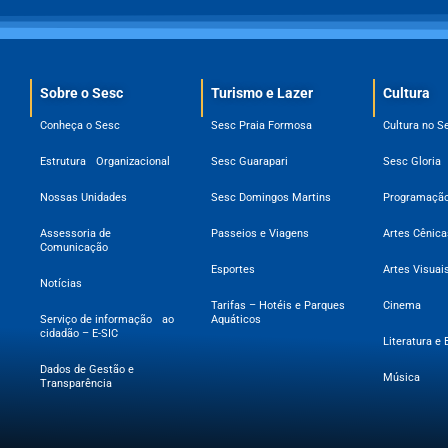
Sobre o Sesc​
Turismo e Lazer
Cultura
Conheça o Sesc
Sesc Praia Formosa
Cultura no S
Estrutura Organizacional
Sesc Guarapari
Sesc Gloria
Nossas Unidades
Sesc Domingos Martins
Programação
Assessoria de
Passeios e Viagens
Artes Cênica
Comunicação
Esportes
Artes Visuai
Notícias
Tarifas – Hotéis e Parques
Cinema
Serviço de informação ao
Aquáticos
cidadão – E-SIC
Literatura e 
Dados de Gestão e
Música
Transparência