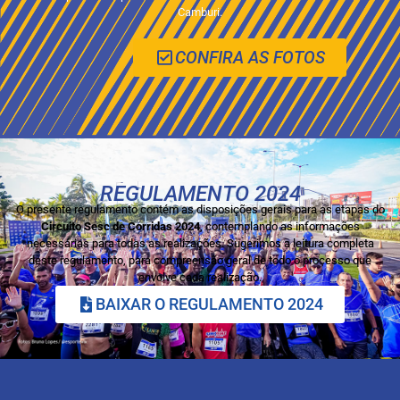
Camburi.
CONFIRA AS FOTOS
REGULAMENTO 2024
O presente regulamento contém as disposições gerais para as etapas do
Circuito Sesc de Corridas 2024
, contemplando as informações
necessárias para todas as realizações. Sugerimos a leitura completa
deste regulamento, para compreensão geral de todo o processo que
envolve cada realização.
BAIXAR O REGULAMENTO 2024