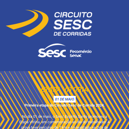
ETAPA VITÓRIA
01 DE MAIO
Primeira etapa do Circuito Sesc de Corrida 2024.
No dia 01 de maio, o Sesc Espírito Santo promoveu a
Etapa Vitória, em comemoração ao dia do trabalhador. A
prova teve percurso de 7 km e foi realizada na Orla de