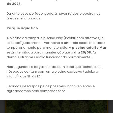
de 2027
.
A piscina da rampa e a piscina Play (infantil com atrativos) estão fechadas
temporariamente para reformas.
Durante esse período, poderá haver ruídos e poeira nas
áreas mencionadas.
A piscina infantil Mar está fechada para manutenção do dia 05/04
(domingo),
após as 17 horas, até a reabertura prevista para o dia 22/04 (sexta-feira).
Parque aquático
A piscina da rampa, a piscina Play (infantil com atrativos) e
os toboáguas branco, vermelho e amarelo estão fechados
temporariamente para manutenção. A
piscina adulto Mar
Pavilhão de Exposições
está interditada para manutenção até o
dia 25/08.
As
Com área de 4.010,65 m² no andar térreo e
demais atrações estão funcionando normalmente.
2.235,0 m² no andar superior.
Nas segundas e terças-feiras, com o parque fechado, os
hóspedes contam com uma piscina exclusiva (adulto e
infantil), das 9h às 17h.
Área Verde
Pedimos desculpas pelos possíveis inconvenientes e
Com trilha ecológica com 3. 260m
agradecemos pela compreensão!