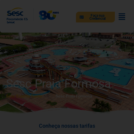
Faça sua
Credencial
Sesc Praia Formosa
Sesc Espiríto Santo
Sesc Praia Formosa
Conheça nossas tarifas