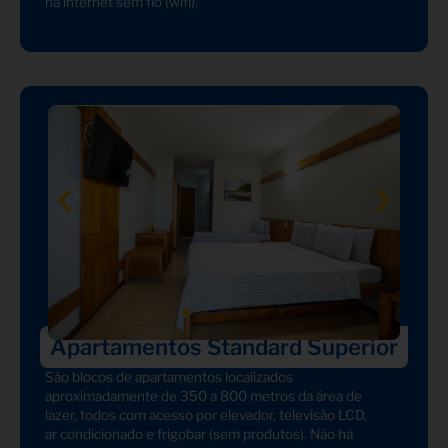
há internet sem fio (wifi).
Apartamentos Standard Superior
São blocos de apartamentos localizados
aproximadamente de 350 a 800 metros da área de
lazer, todos com acesso por elevador, televisão LCD,
ar condicionado e frigobar (sem produtos). Não há