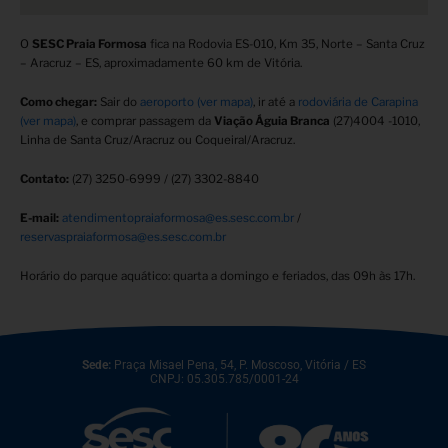
O
SESC Praia Formosa
fica na Rodovia ES-010, Km 35, Norte – Santa Cruz
– Aracruz – ES, aproximadamente 60 km de Vitória.
Como chegar:
Sair do
aeroporto (ver mapa)
, ir até a
rodoviária de Carapina
(ver mapa)
, e comprar passagem da
Viação Águia Branca
(27)4004 -1010,
Linha de Santa Cruz/Aracruz ou Coqueiral/Aracruz.
Contato:
(27) 3250-6999 / (27) 3302-8840
E-mail:
atendimentopraiaformosa@es.sesc.com.br
/
reservaspraiaformosa@es.sesc.com.br
Horário do parque aquático: quarta a domingo e feriados, das 09h às 17h.
Sede:
Praça Misael Pena, 54, P. Moscoso, Vitória / ES
CNPJ: 05.305.785/0001-24