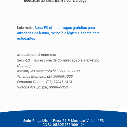
Educação do Sesc-ES, Gelson Daldegan.
Leia mais:
Sesc-ES oferece vagas gratuitas para
atividades de leitura, raciocínio lógico e escrita para
estudantes
Atendimento à imprensa
Sesc-ES – Assessoria de Comunicação e Marketing
(Ascom)
ascom@es.sesc.com.br | (27) 3232-3117
Amanda Monteiro: (27 )99969-7333
Fernanda Gomes: (27) 99841-1414
Victória Araujo: (28) 99906-6360
Sede:
Praça Misael Pena, 54, P. Moscoso, Vitória / ES
CNPJ: 05.305.785/0001-24