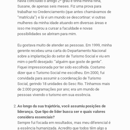
havia concluído o antigo 2º grau e tinha minha filha,
Susane, de apenas seis meses. Fiz uma prova para
trabalhar no Credenciamento (que antes chamávamos de
“matrícula”) e lá vi um mundo se descortinar: vi outras
mulheres da minha idade atuando em diversas áreas e
isso me inspirou a cursar a faculdade e novas
possibilidades se abriram para mim.
Eu gostava muito de atender as pessoas. Em 1999, minha
gerente recebeu uma carta do Departamento Nacional
sobre a implantação do setor de Turismo Social e viu em
mim o perfil desejado: “alguém que goste de gente”.
Fiquei impressionada por ter sido escolhida. Costumo
dizer que o Turismo Social me escolheu. Em 2000, fui
convidada para assumir a coordenação de Turismo
Social, gerindo 18 unidades do Sesc Rio. Tínhamos mais
de 2.000 programações por ano; era um mundo de
pessoas vivendo o turismo em sua essência.
Ao longo da sua trajetória, você assumiu posições de
liderança. Que tipo de líder busca ser e quais valores
considera essenciais?
Sempre fui focada em resultados, mas meu diferencial é
a essência humanizada. Acredito que todos têm algo a