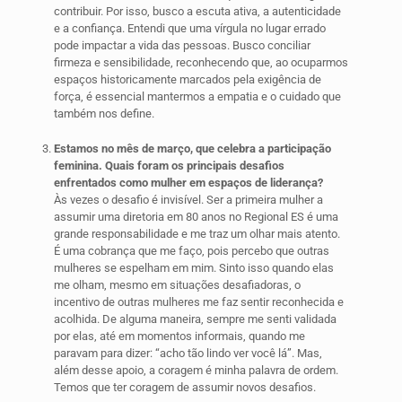
contribuir. Por isso, busco a escuta ativa, a autenticidade
e a confiança. Entendi que uma vírgula no lugar errado
pode impactar a vida das pessoas. Busco conciliar
firmeza e sensibilidade, reconhecendo que, ao ocuparmos
espaços historicamente marcados pela exigência de
força, é essencial mantermos a empatia e o cuidado que
também nos define.
Estamos no mês de março, que celebra a participação
feminina. Quais foram os principais desafios
enfrentados como mulher em espaços de liderança?
Às vezes o desafio é invisível. Ser a primeira mulher a
assumir uma diretoria em 80 anos no Regional ES é uma
grande responsabilidade e me traz um olhar mais atento.
É uma cobrança que me faço, pois percebo que outras
mulheres se espelham em mim. Sinto isso quando elas
me olham, mesmo em situações desafiadoras, o
incentivo de outras mulheres me faz sentir reconhecida e
acolhida. De alguma maneira, sempre me senti validada
por elas, até em momentos informais, quando me
paravam para dizer: “acho tão lindo ver você lá”. Mas,
além desse apoio, a coragem é minha palavra de ordem.
Temos que ter coragem de assumir novos desafios.