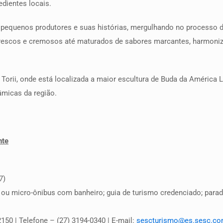
edientes locais.
pequenos produtores e suas histórias, mergulhando no processo d
 frescos e cremosos até maturados de sabores marcantes, harmoniz
a Torii, onde está localizada a maior escultura de Buda da América
âmicas da região.
nte
7)
s ou micro-ônibus com banheiro; guia de turismo credenciado; parada
50 | Telefone – (27) 3194-0340 | E-mail:
sescturismo@es.sesc.co