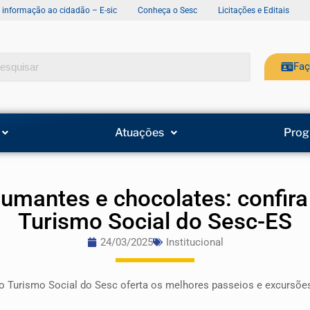
e informação ao cidadão – E-sic
Conheça o Sesc
Licitações e Editais
Faç
Atuações
Prog
pumantes e chocolates: confir
Turismo Social do Sesc-ES
24/03/2025
Institucional
 Turismo Social do Sesc oferta os melhores passeios e excursões, 