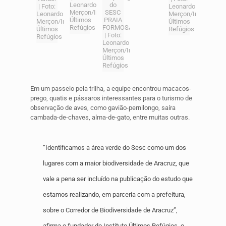
Leonardo
do
| Foto:
Leonardo
Merçon/Instituto
SESC
Leonardo
Merçon/Instituto
Últimos
PRAIA
Merçon/Instituto
Últimos
Refúgios
FORMOSA
Últimos
Refúgios
| Foto:
Refúgios
Leonardo
Merçon/Instituto
Últimos
Refúgios
Em um passeio pela trilha, a equipe encontrou macacos-
prego, quatis e pássaros interessantes para o turismo de
observação de aves, como gavião-pernilongo, saíra
cambada-de-chaves, alma-de-gato, entre muitas outras.
“Identificamos a área verde do Sesc como um dos
lugares com a maior biodiversidade de Aracruz, que
vale a pena ser incluído na publicação do estudo que
estamos realizando, em parceria com a prefeitura,
sobre o Corredor de Biodiversidade de Aracruz”,
afirma o fundador do Instituto Últimos Refúgios, o