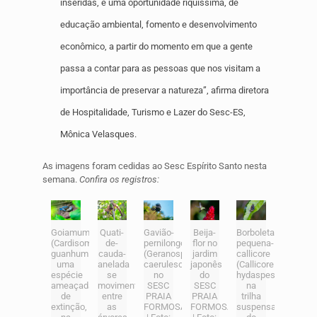
inseridas, é uma oportunidade riquíssima, de
educação ambiental, fomento e desenvolvimento
econômico, a partir do momento em que a gente
passa a contar para as pessoas que nos visitam a
importância de preservar a natureza”, afirma diretora
de Hospitalidade, Turismo e Lazer do Sesc-ES,
Mônica Velasques.
As imagens foram cedidas ao Sesc Espírito Santo nesta
semana.
Confira os registros:
Goiamum
Quati-
Gavião-
Beija-
Borboleta-
(Cardisoma
de-
pernilongo
flor no
pequena-
guanhumi),
cauda-
(Geranospiza
jardim
callicore
uma
anelada
caerulescens)
japonês
(Callicore
espécie
se
no
do
hydaspes)
ameaçada
movimenta
SESC
SESC
na
de
entre
PRAIA
PRAIA
trilha
extinção,
as
FORMOSA
FORMOSA
suspensa