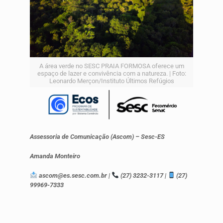
A área verde no SESC PRAIA FORMOSA oferece um
espaço de lazer e convivência com a natureza. | Foto:
Leonardo Merçon/Instituto Últimos Refúgios
Assessoria de Comunicação (Ascom) – Sesc-ES
Amanda Monteiro
ascom@es.sesc.com.br |
(27) 3232-3117 |
(27)
99969-7333