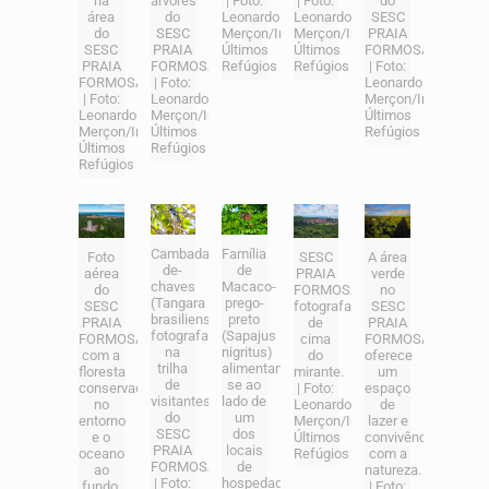
na
árvores
| Foto:
| Foto:
do
área
do
Leonardo
Leonardo
SESC
do
SESC
Merçon/Instituto
Merçon/Instituto
PRAIA
SESC
PRAIA
Últimos
Últimos
FORMOSA
PRAIA
FORMOSA.
Refúgios
Refúgios
| Foto:
FORMOSA
| Foto:
Leonardo
| Foto:
Leonardo
Merçon/Instituto
Leonardo
Merçon/Instituto
Últimos
Merçon/Instituto
Últimos
Refúgios
Últimos
Refúgios
Refúgios
Cambada-
Família
Foto
SESC
A área
de-
de
aérea
PRAIA
verde
chaves
Macaco-
do
FORMOSA
no
(Tangara
prego-
SESC
fotografado
SESC
brasiliensis)
preto
PRAIA
de
PRAIA
fotografado
(Sapajus
FORMOSA,
cima
FORMOSA
na
nigritus)
com a
do
oferece
trilha
alimentando-
floresta
mirante.
um
de
se ao
conservada
| Foto:
espaço
visitantes
lado de
no
Leonardo
de
do
um
entorno
Merçon/Instituto
lazer e
SESC
dos
e o
Últimos
convivência
PRAIA
locais
oceano
Refúgios
com a
FORMOSA
de
ao
natureza.
| Foto:
hospedagem
fundo.
| Foto: