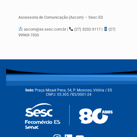
Assessoria de Comunicação (Ascom) – Sesc-ES
ascom@es.sesc.com.br |
(27) 3232-3117 |
(27)
99969-7333
Sede:
Praça Misael Pena, 54, P. Moscoso, Vitória / ES
CNPJ: 05.305.785/0001-24