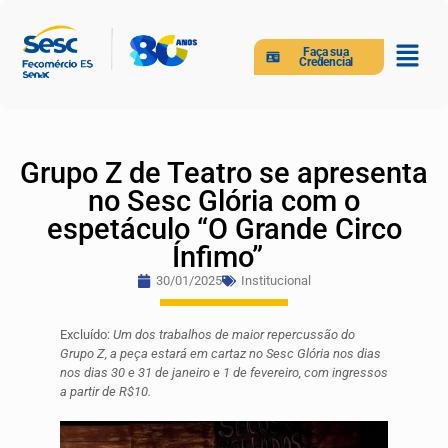
Faça sua
Credencial
Grupo Z de Teatro se apresenta
no Sesc Glória com o
espetáculo “O Grande Circo
Ínfimo”
30/01/2025
Institucional
Excluído:
Um dos trabalhos de maior repercussão do
Grupo Z, a peça estará em cartaz no Sesc Glória nos dias
nos dias 30 e 31 de janeiro e 1 de fevereiro, com ingressos
a partir de R$10.